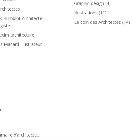
Graphic-design
(4)
rchitectes
Illustrations
(11)
ck Humblot Architecte
Le coin des Architectes
(14)
giste
cim architecture
is Macard Illustrateur
tes
mmaire d’architecte…