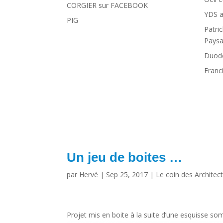
CORGIER sur FACEBOOK
YDS a
PIG
Patri
Paysa
Duode
Franc
Un jeu de boites …
par
Hervé
|
Sep 25, 2017
|
Le coin des Architec
Projet mis en boite à la suite d’une esquisse so