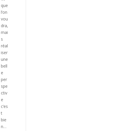
que
l’on
vou
dra,
mai
s
réal
iser
une
bell
e
per
spe
ctiv
e
c’es
t
bie
n…