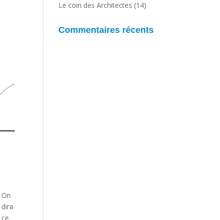
Le coin des Architectes
(14)
Commentaires récents
On
dira
ce